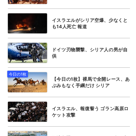
イスラエルがシリア空爆、少なくと
も14人死亡 報道
ドイツ刃物襲撃、シリア人の男が自
供
【今日の1枚】裸馬で全開レース、あ
ぶみもなく手綱だけ シリア
イスラエル、報復誓う ゴラン高原ロ
ケット攻撃