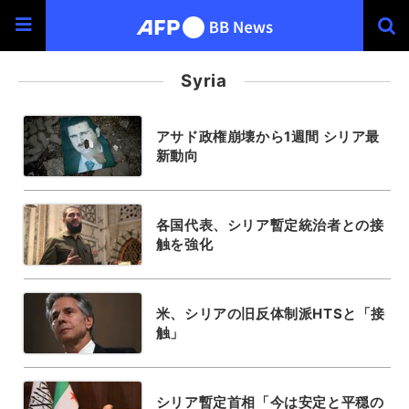
Syria
アサド政権崩壊から1週間 シリア最
新動向
各国代表、シリア暫定統治者との接
触を強化
米、シリアの旧反体制派HTSと「接
触」
シリア暫定首相「今は安定と平穏の