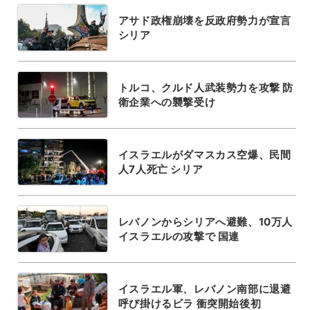
アサド政権崩壊を反政府勢力が宣言
シリア
トルコ、クルド人武装勢力を攻撃 防
衛企業への襲撃受け
イスラエルがダマスカス空爆、民間
人7人死亡 シリア
レバノンからシリアへ避難、10万人
イスラエルの攻撃で 国連
イスラエル軍、レバノン南部に退避
呼び掛けるビラ 衝突開始後初