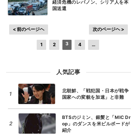
経済危機のレバノン、シリア人を本
国送還
< 前のページヘ
次のページヘ >
3
1
2
4
…
人気記事
北朝鮮、「戦犯国・日本が戦争
1
国家への変貌を加速」と非難
BTSのジミン、銀髪と「MIC Dr
2
op」のダンスを米ビルボードが
紹介