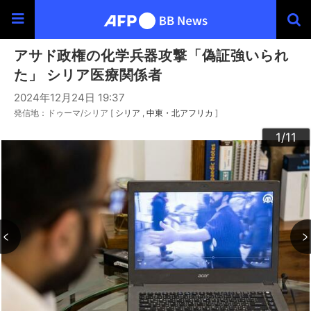
アサド政権の化学兵器攻撃「偽証強いられ
た」 シリア医療関係者
2024年12月24日 19:37
発信地：ドゥーマ/シリア [
シリア
中東・北アフリカ
]
10
11
3
4
6
9
2
5
7
8
1
/11
/11
/11
/11
/11
/11
/11
/11
/11
/11
/11