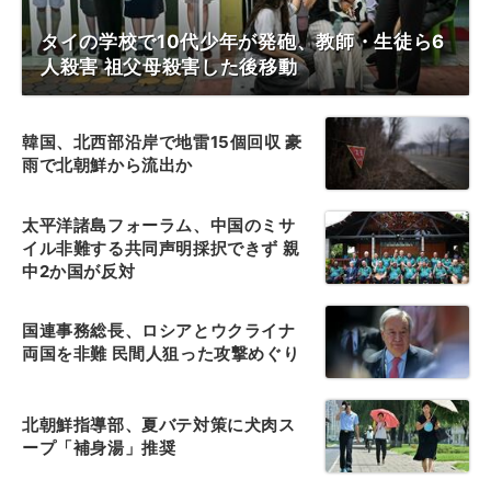
タイの学校で10代少年が発砲、教師・生徒ら6
人殺害 祖父母殺害した後移動
韓国、北西部沿岸で地雷15個回収 豪
雨で北朝鮮から流出か
太平洋諸島フォーラム、中国のミサ
イル非難する共同声明採択できず 親
中2か国が反対
国連事務総長、ロシアとウクライナ
両国を非難 民間人狙った攻撃めぐり
北朝鮮指導部、夏バテ対策に犬肉ス
ープ「補身湯」推奨