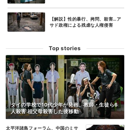
【解説】性的暴行、拷問、殺害…ア
サド政権による残虐な人権侵害
Top stories
タイの学校で10代少年が発砲、教師・生徒ら6
人殺害 祖父母殺害した後移動
太平洋諸島フォーラム、中国のミサ