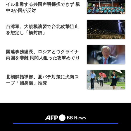
イル非難する共同声明採択できず 親
中2か国が反対
台湾軍、大規模演習で台北攻撃阻止
を想定し「橋封鎖」
国連事務総長、ロシアとウクライナ
両国を非難 民間人狙った攻撃めぐり
北朝鮮指導部、夏バテ対策に犬肉ス
ープ「補身湯」推奨