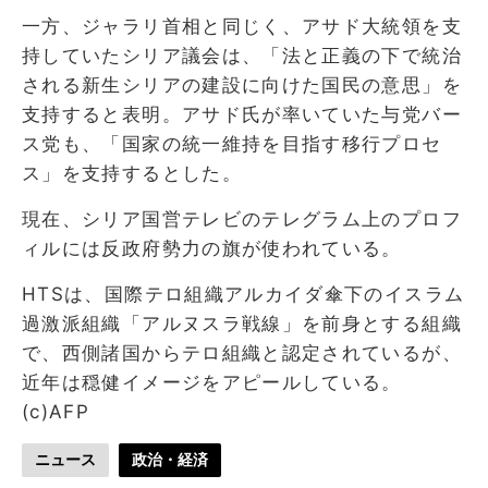
一方、ジャラリ首相と同じく、アサド大統領を支
持していたシリア議会は、「法と正義の下で統治
される新生シリアの建設に向けた国民の意思」を
支持すると表明。アサド氏が率いていた与党バー
ス党も、「国家の統一維持を目指す移行プロセ
ス」を支持するとした。
現在、シリア国営テレビのテレグラム上のプロフ
ィルには反政府勢力の旗が使われている。
HTSは、国際テロ組織アルカイダ傘下のイスラム
過激派組織「アルヌスラ戦線」を前身とする組織
で、西側諸国からテロ組織と認定されているが、
近年は穏健イメージをアピールしている。
(c)AFP
ニュース
政治・経済