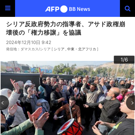
シリア反政府勢力の指導者、アサド政権崩
壊後の「権力移譲」を協議
2024年12月10日 9:42
発信地：ダマスカス/シリア [
シリア
中東・北アフリカ
]
3
4
6
2
5
1
/6
/6
/6
/6
/6
/6