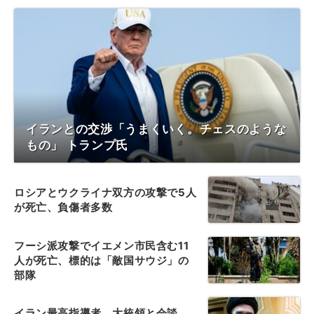
イランとの交渉「うまくいく。チェスのような
もの」 トランプ氏
ロシアとウクライナ双方の攻撃で5人
が死亡、負傷者多数
フーシ派攻撃でイエメン市民含む11
人が死亡、標的は「敵国サウジ」の
部隊
イラン最高指導者、大統領と会談