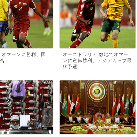
 オマーンに勝利、国
オーストラリア 敵地でオマー
合
ンに逆転勝利、アジアカップ最
終予選