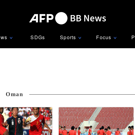
ews
SDGs
Sports
Focus
P
∨
∨
∨
Oman