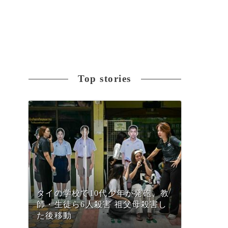
Top stories
タイの学校で10代少年が発砲、教
師・生徒ら6人殺害 祖父母殺害し
た後移動