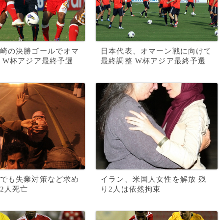
崎の決勝ゴールでオマ
日本代表、オマーン戦に向けて
 W杯アジア最終予選
最終調整 W杯アジア最終予選
でも失業対策など求め
イラン、米国人女性を解放 残
2人死亡
り2人は依然拘束