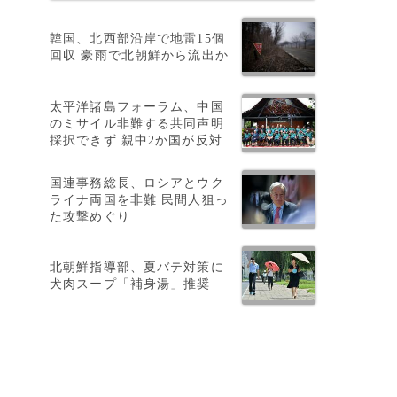
韓国、北西部沿岸で地雷15個
回収 豪雨で北朝鮮から流出か
太平洋諸島フォーラム、中国
のミサイル非難する共同声明
採択できず 親中2か国が反対
国連事務総長、ロシアとウク
ライナ両国を非難 民間人狙っ
た攻撃めぐり
北朝鮮指導部、夏バテ対策に
犬肉スープ「補身湯」推奨