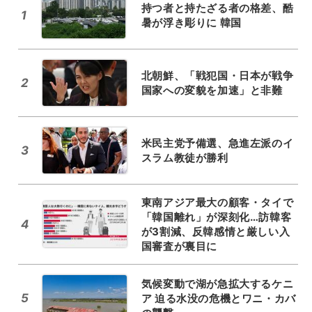
持つ者と持たざる者の格差、酷
1
暑が浮き彫りに 韓国
北朝鮮、「戦犯国・日本が戦争
2
国家への変貌を加速」と非難
米民主党予備選、急進左派のイ
3
スラム教徒が勝利
東南アジア最大の顧客・タイで
「韓国離れ」が深刻化…訪韓客
4
が3割減、反韓感情と厳しい入
国審査が裏目に
気候変動で湖が急拡大するケニ
5
ア 迫る水没の危機とワニ・カバ