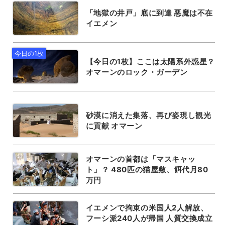
「地獄の井戸」底に到達 悪魔は不在
イエメン
【今日の1枚】ここは太陽系外惑星？
オマーンのロック・ガーデン
砂漠に消えた集落、再び姿現し観光
に貢献 オマーン
オマーンの首都は「マスキャッ
ト」？ 480匹の猫屋敷、餌代月80
万円
イエメンで拘束の米国人2人解放、
フーシ派240人が帰国 人質交換成立