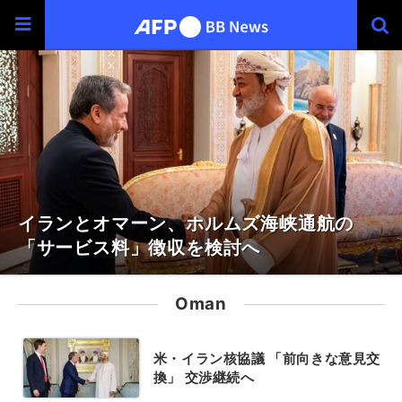
イランとオマーン、ホルムズ海峡通航の
「サービス料」徴収を検討へ
Oman
米・イラン核協議 「前向きな意見交
換」 交渉継続へ