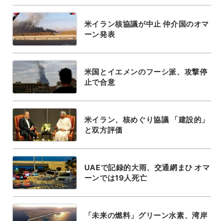
米イラン核協議が中止 仲介国のオマ
ーン発表
米国とイエメンのフーシ派、攻撃停
止で合意
米イラン、核めぐり協議 「建設的」
と双方評価
UAEで記録的大雨、交通網まひ オマ
ーンでは19人死亡
「未来の燃料」グリーン水素、湾岸