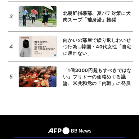
北朝鮮指導部、夏バテ対策に犬
3
肉スープ「補身湯」推奨
向かいの部屋で繰り返しわいせ
4
つ行為…韓国・40代女性「自宅
に戻れない」
「1個3000円超もすべきではな
5
い」ブリトーの価格めぐる議
論、米共和党の「内戦」に発展