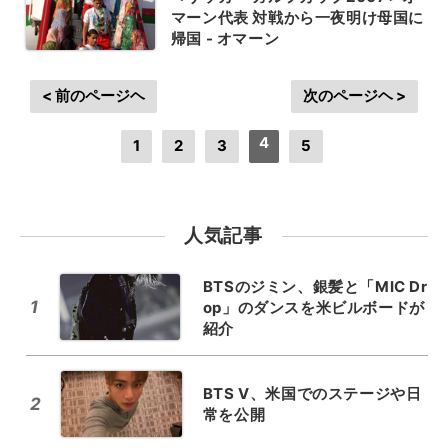
マーン代表 対戦から一夜明け母国に
帰国 - オマーン
< 前のページヘ
次のページヘ >
4
1
2
3
5
人気記事
BTSのジミン、銀髪と「MIC Dr
1
op」のダンスを米ビルボードが
紹介
BTS V、米国でのステージや日
2
常を公開