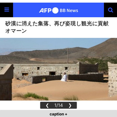
砂漠に消えた集落、再び姿現し観光に貢献
オマーン
❮
1/14
❯
caption +