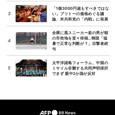
「1個3000円超もすべきではな
3
い」ブリトーの価格めぐる議
論、米共和党の「内戦」に発展
全裸に黒スニーカー姿の男が朝
の市街地を堂々徘徊…韓国「猛
4
暑で正常な判断が？」目撃者絶
句
太平洋諸島フォーラム、中国の
5
ミサイル非難する共同声明採択
できず 親中2か国が反対