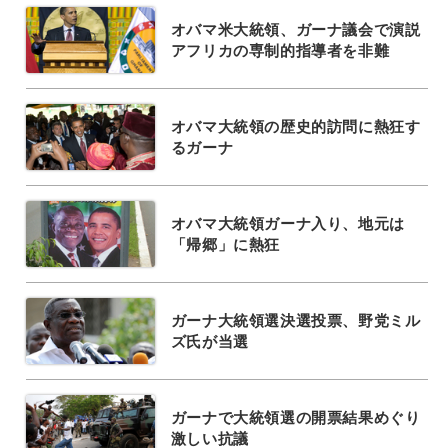
オバマ米大統領、ガーナ議会で演説
アフリカの専制的指導者を非難
オバマ大統領の歴史的訪問に熱狂す
るガーナ
オバマ大統領ガーナ入り、地元は
「帰郷」に熱狂
ガーナ大統領選決選投票、野党ミル
ズ氏が当選
ガーナで大統領選の開票結果めぐり
激しい抗議