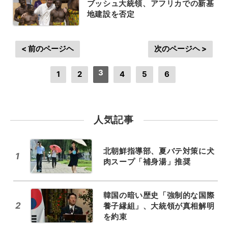
ブッシュ大統領、アフリカでの新基
地建設を否定
< 前のページヘ
次のページヘ >
3
1
2
4
5
6
人気記事
北朝鮮指導部、夏バテ対策に犬
1
肉スープ「補身湯」推奨
韓国の暗い歴史「強制的な国際
2
養子縁組」、大統領が真相解明
を約束