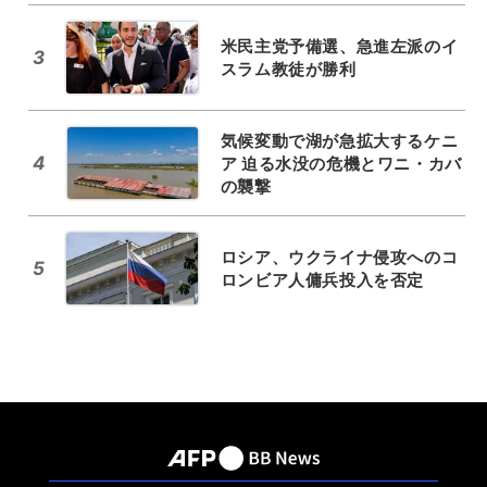
米民主党予備選、急進左派のイ
3
スラム教徒が勝利
気候変動で湖が急拡大するケニ
4
ア 迫る水没の危機とワニ・カバ
の襲撃
ロシア、ウクライナ侵攻へのコ
5
ロンビア人傭兵投入を否定