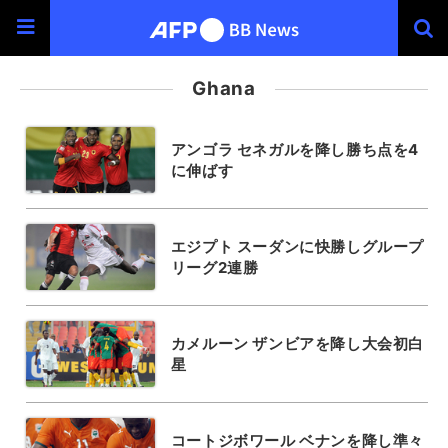
Ghana
アンゴラ セネガルを降し勝ち点を4
に伸ばす
エジプト スーダンに快勝しグループ
リーグ2連勝
カメルーン ザンビアを降し大会初白
星
コートジボワール ベナンを降し準々