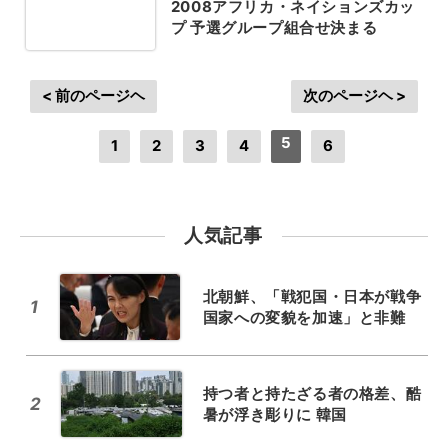
2008アフリカ・ネイションズカッ
プ 予選グループ組合せ決まる
< 前のページヘ
次のページヘ >
5
1
2
3
4
6
人気記事
北朝鮮、「戦犯国・日本が戦争
1
国家への変貌を加速」と非難
持つ者と持たざる者の格差、酷
2
暑が浮き彫りに 韓国