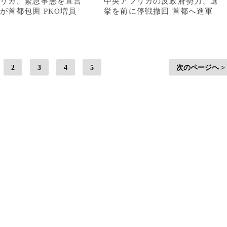
リカ、緊急事態を宣言
中央アフリカの反政府勢力、選
が首都包囲 PKO増員
挙を前に停戦撤回 首都へ進軍
2
3
4
5
次のページヘ >