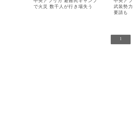
中央アフリカ 避難民キャンプ
中央アフ
で火災 数千人が行き場失う
武装勢力
要請も
1