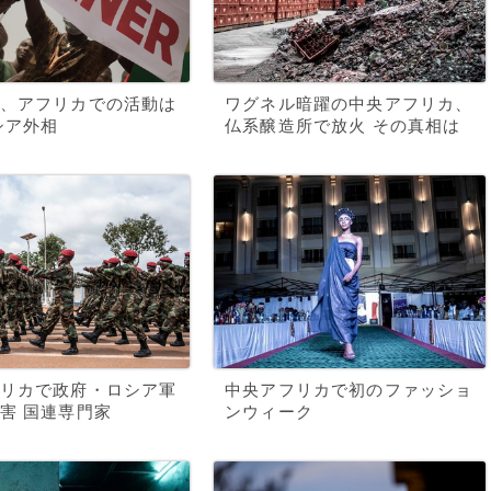
、アフリカでの活動は
ワグネル暗躍の中央アフリカ、
シア外相
仏系醸造所で放火 その真相は
リカで政府・ロシア軍
中央アフリカで初のファッショ
害 国連専門家
ンウィーク