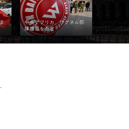
誤
中央アフリカ、ワグネル部
隊撤退を否定