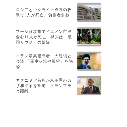
ロシアとウクライナ双方の攻
撃で5人が死亡、負傷者多数
フーシ派攻撃でイエメン市民
含む11人が死亡、標的は「敵
国サウジ」の部隊
イラン最高指導者、大統領と
会談 「軍事状況や展望」を議
論
ネタニヤフ首相が米主導のガ
ザ和平案を拒絶、トランプ氏
と距離