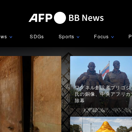
ews
SDGs
Sports
Focus
P
∨
∨
∨
ワグネル創設者プリゴジ
氏の銅像、中央アフリカ
除幕