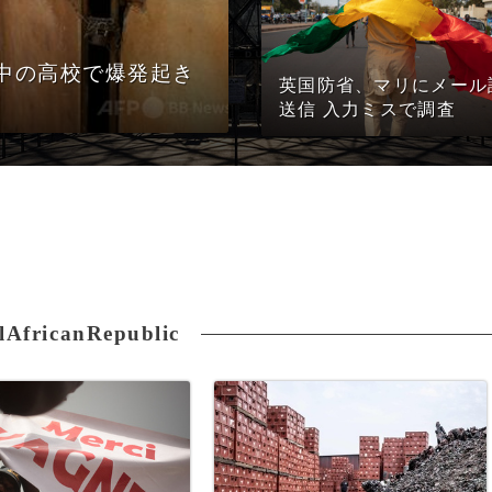
中の高校で爆発起き
英国防省、マリにメール
送信 入力ミスで調査
lAfricanRepublic