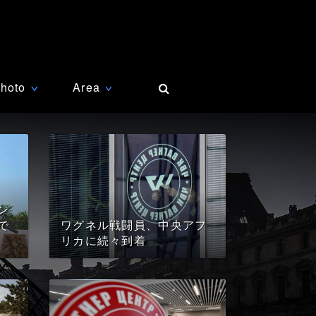
hoto
Area
∨
∨
ン
で
ワグネル戦闘員、中央アフ
リカに続々到着