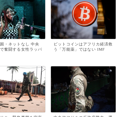
困・ネットなし 中央
ビットコインはアフリカ経済救
で奮闘する女性ラッパ
う「万能薬」ではない IMF