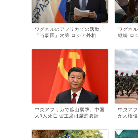
ワグネルのアフリカでの活動、
ワグネル
「当事国」次第 ロシア外相
継続 ロ
中央アフリカで鉱山襲撃、中国
中央アフ
人9人死亡 習主席は厳罰要請
が人権侵