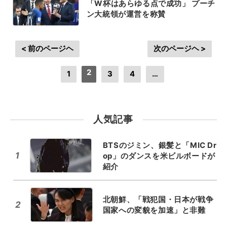
「W杯はあらゆる点で成功」 プーチ
ン大統領が運営を称賛
< 前のページヘ
次のページヘ >
2
1
3
4
…
人気記事
BTSのジミン、銀髪と「MIC Dr
1
op」のダンスを米ビルボードが
紹介
北朝鮮、「戦犯国・日本が戦争
2
国家への変貌を加速」と非難