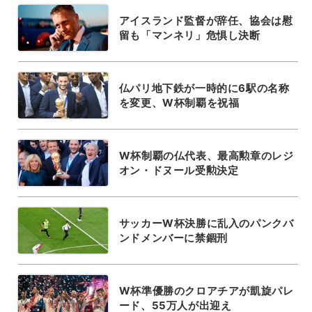
アイスランド監督が辞任、協会は慰
留も「マンネリ」危惧し決断
仏パリ地下鉄が一時的に6駅の名称
を変更、W杯制覇を祝福
W杯制覇の仏代表、最高勲章のレジ
オン・ドヌール受勲決定
サッカーW杯決勝に乱入のパンクバ
ンドメンバーに禁錮刑
W杯準優勝のクロアチアが凱旋パレ
ード、55万人が出迎え