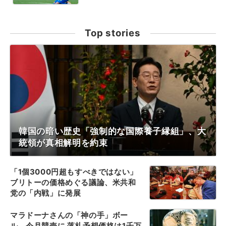
Top stories
韓国の暗い歴史「強制的な国際養子縁組」、大
統領が真相解明を約束
「1個3000円超もすべきではない」
ブリトーの価格めぐる議論、米共和
党の「内戦」に発展
マラドーナさんの「神の手」ボー
ル、今月競売に 落札予想価格は1千万