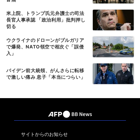
米上院、トランプ氏元弁護士の司法
長官人事承認 「政治利用」批判押し
切る
ウクライナのドローンがブルガリア
で爆発、NATO領空で相次ぐ「誤侵
入」
バイデン前大統領、がんさらに転移
で激しい痛み 息子「本当につらい」
サイトからのお知らせ