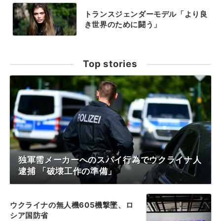
トランスジェンダーモデル「より良
き世界のために闘う」
Top stories
独軍需メーカーへのスパイ行為でウクライナ人
逮捕 「破壊工作の準備」
ウクライナの無人機605機撃墜、ロ
シア国防省