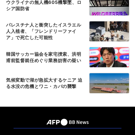
ウクライナの無人機605機撃墜、ロ
シア国防省
パレスチナ人と衝突したイスラエル
人入植者、「フレンドリーファイ
ア」で死亡した可能性
韓国サッカー協会を家宅捜索、洪明
甫前監督就任めぐり業務妨害の疑い
気候変動で湖が急拡大するケニア 迫
る水没の危機とワニ・カバの襲撃