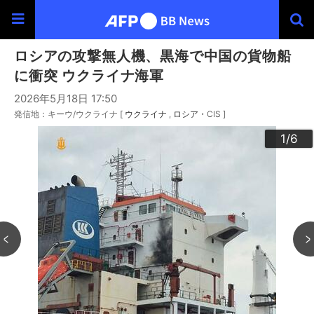
ロシアの攻撃無人機、黒海で中国の貨物船
に衝突 ウクライナ海軍
2026年5月18日 17:50
発信地：キーウ/ウクライナ [
ウクライナ
ロシア・CIS
]
3
4
6
2
5
1
/6
/6
/6
/6
/6
/6