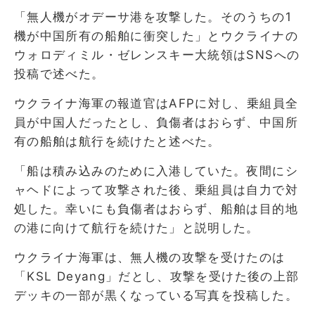
「無人機がオデーサ港を攻撃した。そのうちの1
機が中国所有の船舶に衝突した」とウクライナの
ウォロディミル・ゼレンスキー大統領はSNSへの
投稿で述べた。
ウクライナ海軍の報道官はAFPに対し、乗組員全
員が中国人だったとし、負傷者はおらず、中国所
有の船舶は航行を続けたと述べた。
「船は積み込みのために入港していた。夜間にシ
ャヘドによって攻撃された後、乗組員は自力で対
処した。幸いにも負傷者はおらず、船舶は目的地
の港に向けて航行を続けた」と説明した。
ウクライナ海軍は、無人機の攻撃を受けたのは
「KSL Deyang」だとし、攻撃を受けた後の上部
デッキの一部が黒くなっている写真を投稿した。