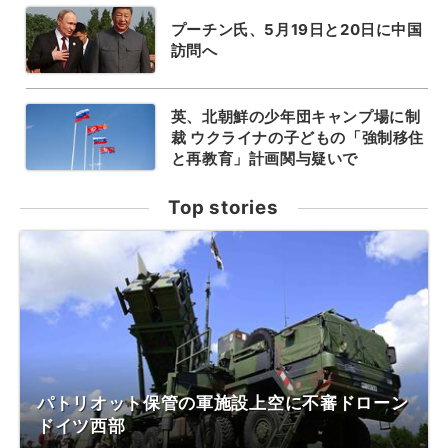
プーチン氏、5月19日と20日に中国
訪問へ
英、北朝鮮の少年団キャンプ場に制
裁 ウクライナの子どもの「強制移住
と再教育」計画関与疑いで
Top stories
パトリオット保管の軍施設上空に不審ドローン
ドイツ西部