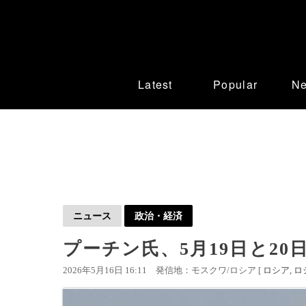
Latest
Popular
N
ニュース
政治・経済
プーチン氏、5月19日と20
2026年5月16日 16:11
発信地：モスクワ/ロシア [
ロシア
ロ