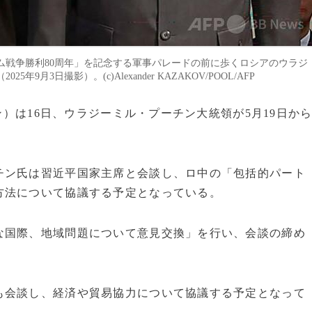
ム戦争勝利80周年」を記念する軍事パレードの前に歩くロシアのウラジ
3日撮影）。(c)Alexander KAZAKOV/POOL/AFP
ン）は16日、ウラジーミル・プーチン大統領が5月19日か
チン氏は習近平国家主席と会談し、ロ中の「包括的パート
方法について協議する予定となっている。
な国際、地域問題について意見交換」を行い、会談の締め
も会談し、経済や貿易協力について協議する予定となって