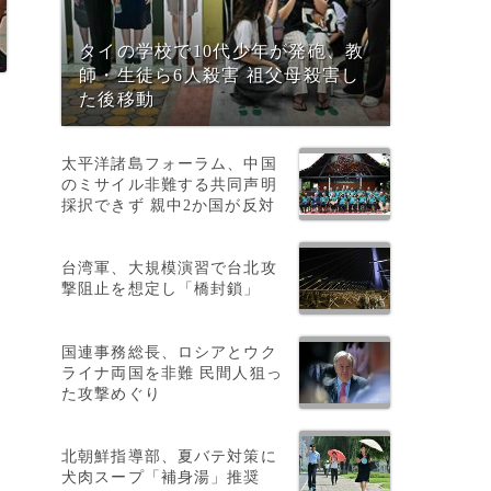
タイの学校で10代少年が発砲、教
師・生徒ら6人殺害 祖父母殺害し
た後移動
太平洋諸島フォーラム、中国
ら
のミサイル非難する共同声明
採択できず 親中2か国が反対
台湾軍、大規模演習で台北攻
撃阻止を想定し「橋封鎖」
国連事務総長、ロシアとウク
ライナ両国を非難 民間人狙っ
た攻撃めぐり
北朝鮮指導部、夏バテ対策に
犬肉スープ「補身湯」推奨