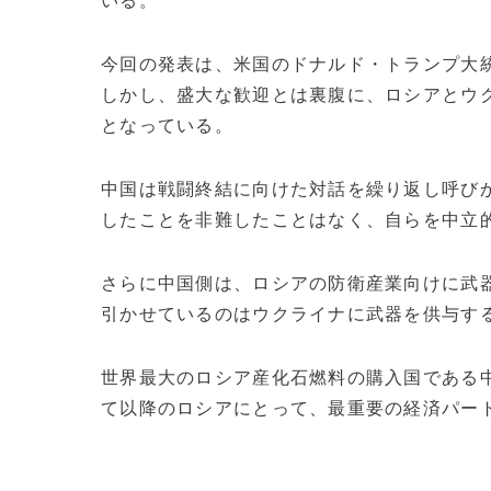
いる。
今回の発表は、米国のドナルド・トランプ大統
しかし、盛大な歓迎とは裏腹に、ロシアとウ
となっている。
中国は戦闘終結に向けた対話を繰り返し呼びか
したことを非難したことはなく、自らを中立
さらに中国側は、ロシアの防衛産業向けに武
引かせているのはウクライナに武器を供与す
世界最大のロシア産化石燃料の購入国である
て以降のロシアにとって、最重要の経済パートナ