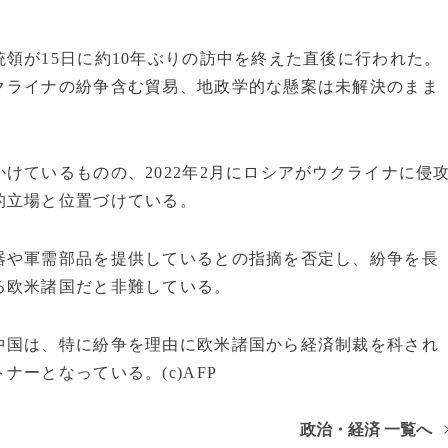
領が15日に約10年ぶりの訪中を終えた直後に行われた。
クライナの紛争含む貿易、地政学的な懸案は未解決のまま
けているものの、2022年2月にロシアがウクライナに侵
的立場と位置づけている。
器や軍需部品を提供しているとの指摘を否定し、紛争を長
る欧米諸国だと非難している。
中国は、特に紛争を理由に欧米諸国から経済制裁を科され
ーとなっている。(c)AFP
政治・経済 一覧へ