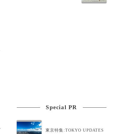
攻
Special PR
>
東京特集:TOKYO UPDATES