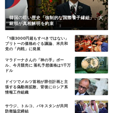
韓国の暗い歴史「強制的な国際養子縁組」、大
統領が真相解明を約束
「1個3000円超もすべきではない」
ブリトーの価格めぐる議論、米共和
党の「内戦」に発展
マラドーナさんの「神の手」ボー
ル、今月競売に 落札予想価格は1千万
ドル
ドイツでメルツ首相が辞任計画と主
張する偽動画拡散、背後にロシア系
情報工作組織
サウジ、トルコ、パキスタンが共同
防衛協定締結