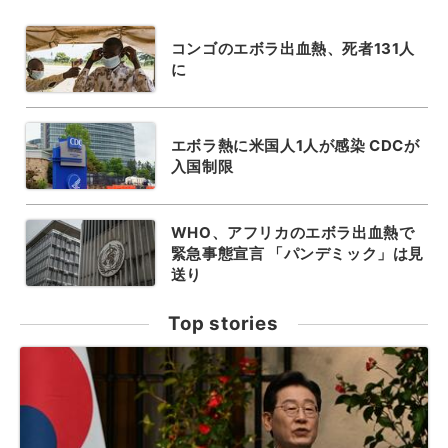
コンゴのエボラ出血熱、死者131人
に
エボラ熱に米国人1人が感染 CDCが
入国制限
WHO、アフリカのエボラ出血熱で
緊急事態宣言 「パンデミック」は見
送り
Top stories