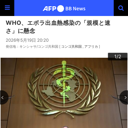
WHO、エボラ出血熱感染の「規模と速
さ」に懸念
2026年5月19日 20:20
発信地：キンシャサ/コンゴ共和国 [
コンゴ共和国
アフリカ
]
2
1
/2
/2