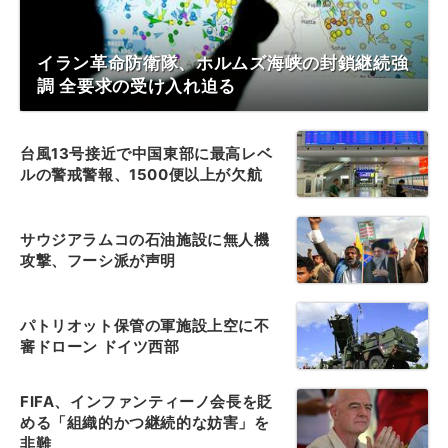
イラン革命防衛隊、ホルムズ海峡の封鎖継続強
調 全要求の受け入れ迫る
台風13号接近で中国東部に最高レベ
ルの警戒警報、1500便以上が欠航
サウジアラムコの石油施設に無人機
攻撃、フーシ派が声明
パトリオット保管の軍施設上空に不
審ドローン ドイツ西部
FIFA、インファンティーノ会長を貶
める「組織的かつ継続的な妨害」を
非難