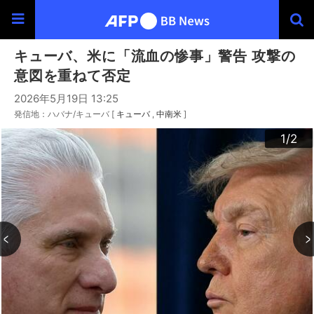
キューバ、米に「流血の惨事」警告 攻撃の
意図を重ねて否定
2026年5月19日 13:25
発信地：ハバナ/キューバ [
キューバ
中南米
]
2
1
/2
/2