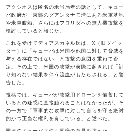
アクシオスは匿名の米当局者の話として、キュー
バ政府が、東部のグアンタナモ湾にある米軍基地
や米軍艦船、さらにはフロリダへの無人機攻撃を
検討していると報じた。
これを受けてディアスカネル氏は、X（旧ツイッ
ター）に「キューバは米国や他国に対して脅威を
与える存在ではない」と攻撃の意図を重ねて否
定。その上で、米国の攻撃が実際に起きれば「計
り知れない結果を伴う流血がもたらされる」と警
告した。
投稿では、キューバが攻撃用ドローンを備蓄して
いるとの疑惑に直接触れることはなかったが、そ
の一方で「軍事的な攻撃に対して自らを守る絶対
的かつ正当な権利を有している」と述べた。
国連のキューバ大使も同様の意見を述べた。