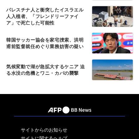
パレスチナ人と衝突したイスラエル
人入植者、「フレンドリーファイ
ア」で死亡した可能性
韓国サッカー協会を家宅捜索、洪明
甫前監督就任めぐり業務妨害の疑い
気候変動で湖が急拡大するケニア 迫
る水没の危機とワニ・カバの襲撃
サイトからのお知らせ
サイトに関するヘルプ