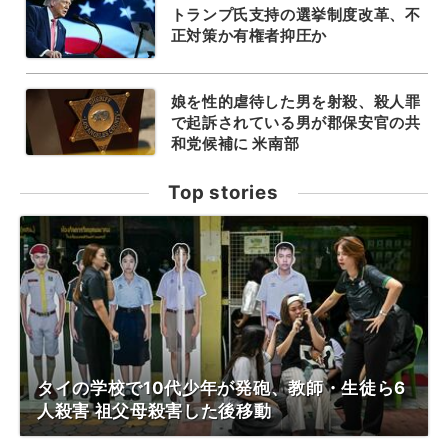
トランプ氏支持の選挙制度改革、不
正対策か有権者抑圧か
娘を性的虐待した男を射殺、殺人罪
で起訴されている男が郡保安官の共
和党候補に 米南部
Top stories
タイの学校で10代少年が発砲、教師・生徒ら6
人殺害 祖父母殺害した後移動