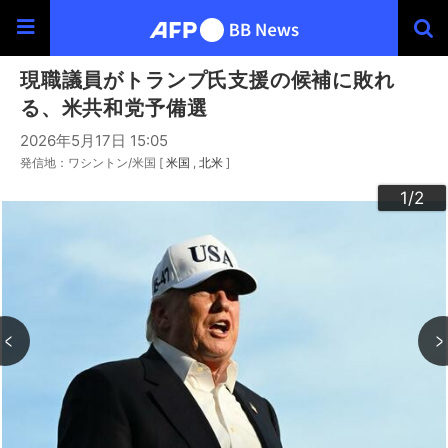
現職議員がトランプ氏支援の候補に敗れ
る、米共和党予備選
2026年5月17日 15:05
発信地：ワシントン/米国 [
米国
北米
]
2
1
/2
/2