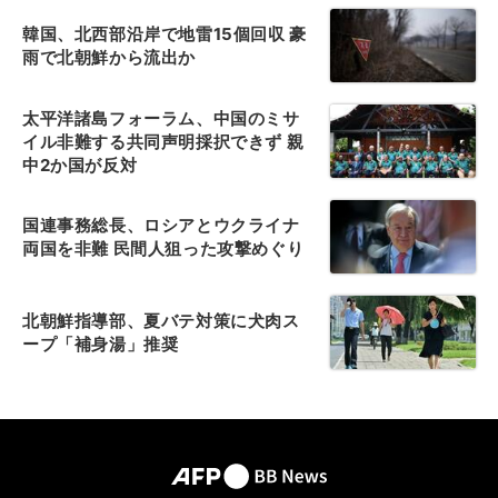
韓国、北西部沿岸で地雷15個回収 豪
雨で北朝鮮から流出か
太平洋諸島フォーラム、中国のミサ
イル非難する共同声明採択できず 親
中2か国が反対
国連事務総長、ロシアとウクライナ
両国を非難 民間人狙った攻撃めぐり
北朝鮮指導部、夏バテ対策に犬肉ス
ープ「補身湯」推奨