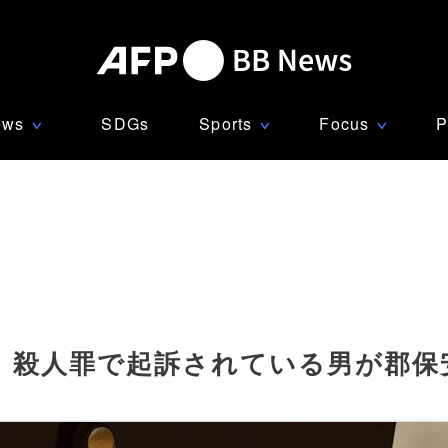
ews
SDGs
Sports
Focus
P
∨
∨
∨
、殺人罪で起訴されている男が郡保