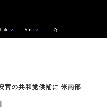
hoto
Area
∨
∨
安官の共和党候補に 米南部