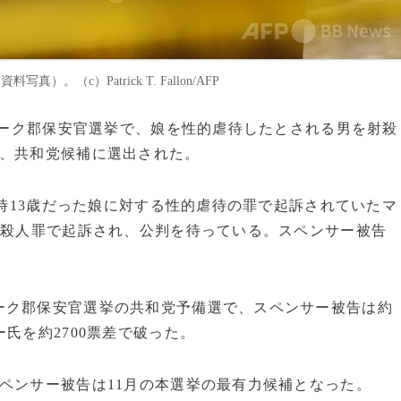
。（c）Patrick T. Fallon/AFP
ロノーク郡保安官選挙で、娘を性的虐待したとされる男を射殺
が、共和党候補に選出された。
当時13歳だった娘に対する性的虐待の罪で起訴されていたマ
級殺人罪で起訴され、公判を待っている。スペンサー被告
。
ーク郡保安官選挙の共和党予備選で、スペンサー被告は約
氏を約2700票差で破った。
ペンサー被告は11月の本選挙の最有力候補となった。