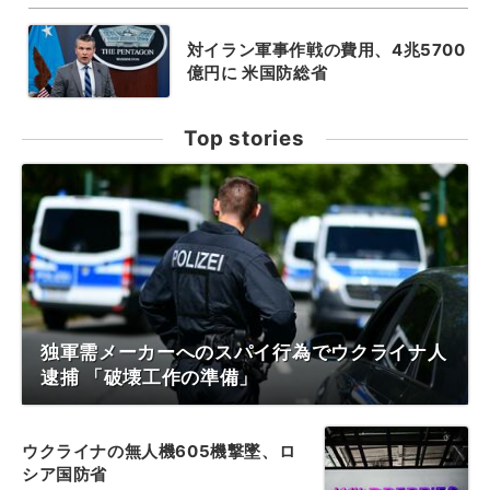
対イラン軍事作戦の費用、4兆5700
億円に 米国防総省
Top stories
独軍需メーカーへのスパイ行為でウクライナ人
逮捕 「破壊工作の準備」
ウクライナの無人機605機撃墜、ロ
シア国防省