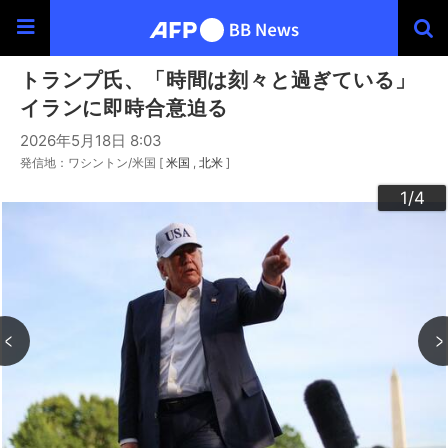
トランプ氏、「時間は刻々と過ぎている」
イランに即時合意迫る
2026年5月18日 8:03
発信地：ワシントン/米国 [
米国
北米
]
3
4
2
1
/4
/4
/4
/4