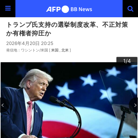
トランプ氏支持の選挙制度改革、不正対策
か有権者抑圧か
2026年4月20日 20:25
発信地：ワシントン/米国 [
米国
北米
]
3
4
2
1
/4
/4
/4
/4