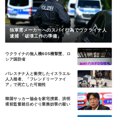
独軍需メーカーへのスパイ行為でウクライナ人
逮捕 「破壊工作の準備」
ウクライナの無人機605機撃墜、ロ
シア国防省
パレスチナ人と衝突したイスラエル
人入植者、「フレンドリーファイ
ア」で死亡した可能性
韓国サッカー協会を家宅捜索、洪明
甫前監督就任めぐり業務妨害の疑い