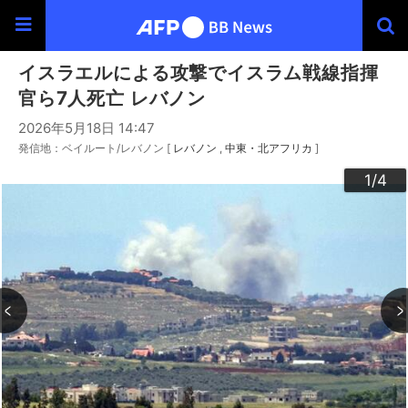
イスラエルによる攻撃でイスラム戦線指揮
官ら7人死亡 レバノン
2026年5月18日 14:47
発信地：ベイルート/レバノン [
レバノン
中東・北アフリカ
]
3
4
2
1
/4
/4
/4
/4