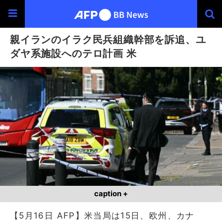
親イランのイラク民兵組織幹部を訴追、ユ
ダヤ系施設へのテロ計画 米
caption +
【5月16日 AFP】米当局は15日、欧州、カナ