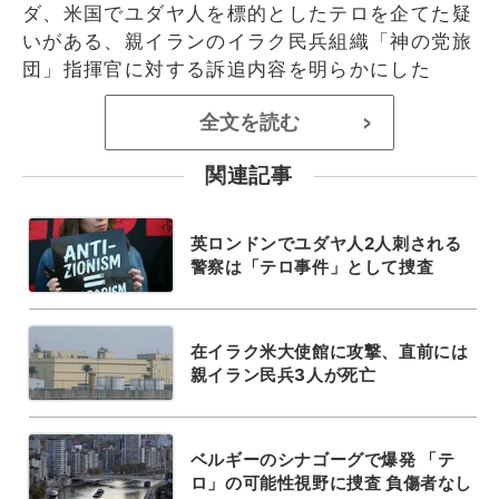
ダ、米国でユダヤ人を標的としたテロを企てた疑
いがある、親イランのイラク民兵組織「神の党旅
団」指揮官に対する訴追内容を明らかにした
全文を読む
>
関連記事
英ロンドンでユダヤ人2人刺される
警察は「テロ事件」として捜査
在イラク米大使館に攻撃、直前には
親イラン民兵3人が死亡
ベルギーのシナゴーグで爆発 「テ
ロ」の可能性視野に捜査 負傷者なし