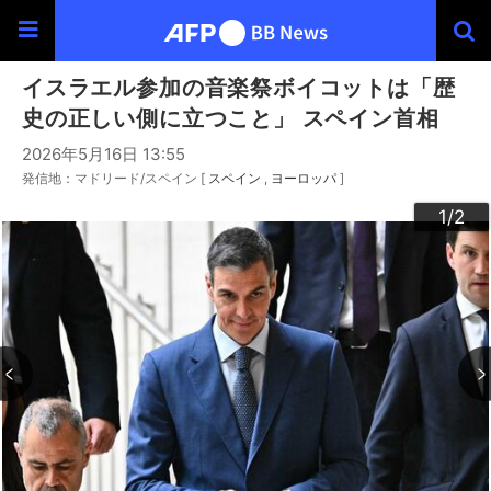
イスラエル参加の音楽祭ボイコットは「歴
史の正しい側に立つこと」 スペイン首相
2026年5月16日 13:55
発信地：マドリード/スペイン [
スペイン
ヨーロッパ
]
2
1
/2
/2