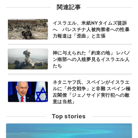
関連記事
イスラエル、米紙NYタイムズ提訴
へ パレスチナ人被拘禁者への性暴
力報道は「歪曲」と主張
神に与えられた「約束の地」 レバノ
ン南部への入植夢見るイスラエル人
たち
ネタニヤフ氏、スペインがイスラエ
ルに「外交戦争」と非難 スペイン極
左閣僚「ジェノサイド実行犯への敵
意は当然」
Top stories