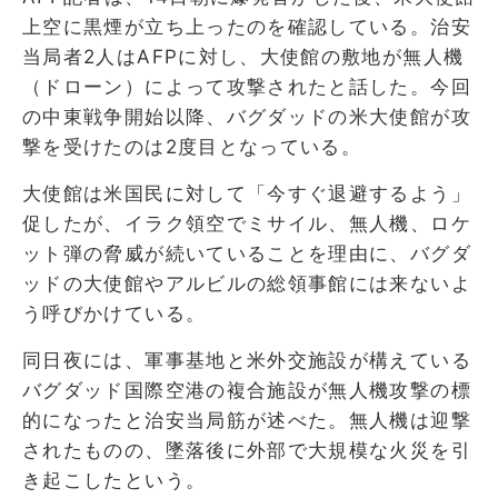
上空に黒煙が立ち上ったのを確認している。治安
当局者2人はAFPに対し、大使館の敷地が無人機
（ドローン）によって攻撃されたと話した。今回
の中東戦争開始以降、バグダッドの米大使館が攻
撃を受けたのは2度目となっている。
大使館は米国民に対して「今すぐ退避するよう」
促したが、イラク領空でミサイル、無人機、ロケ
ット弾の脅威が続いていることを理由に、バグダ
ッドの大使館やアルビルの総領事館には来ないよ
う呼びかけている。
同日夜には、軍事基地と米外交施設が構えている
バグダッド国際空港の複合施設が無人機攻撃の標
的になったと治安当局筋が述べた。無人機は迎撃
されたものの、墜落後に外部で大規模な火災を引
き起こしたという。