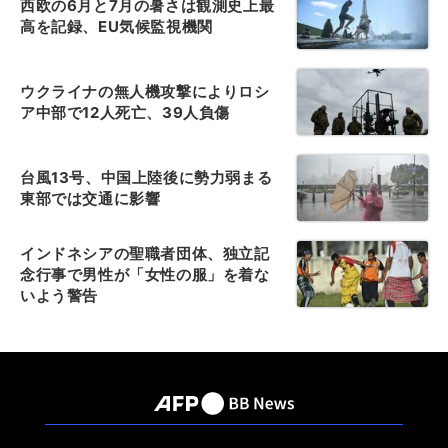
西欧の6月と7月の暑さは観測史上最
高を記録、EU気候監視機関
ウクライナの無人機攻撃によりロシ
ア中部で12人死亡、39人負傷
台風13号、中国上陸後に勢力弱まる
東部では交通に影響
インドネシアの聖職者団体、独立記
念行事で男性が「女性の服」を着な
いよう警告