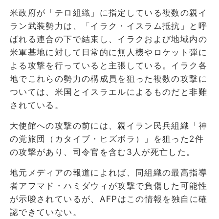
米政府が「テロ組織」に指定している複数の親イ
ラン武装勢力は、「イラク・イスラム抵抗」と呼
ばれる連合の下で結束し、イラクおよび地域内の
米軍基地に対して日常的に無人機やロケット弾に
よる攻撃を行っていると主張している。イラク各
地でこれらの勢力の構成員を狙った複数の攻撃に
ついては、米国とイスラエルによるものだと非難
されている。
大使館への攻撃の前には、親イラン民兵組織「神
の党旅団（カタイブ・ヒズボラ）」を狙った2件
の攻撃があり、司令官を含む3人が死亡した。
地元メディアの報道によれば、同組織の最高指導
者アフマド・ハミダウィが攻撃で負傷した可能性
が示唆されているが、AFPはこの情報を独自に確
認できていない。