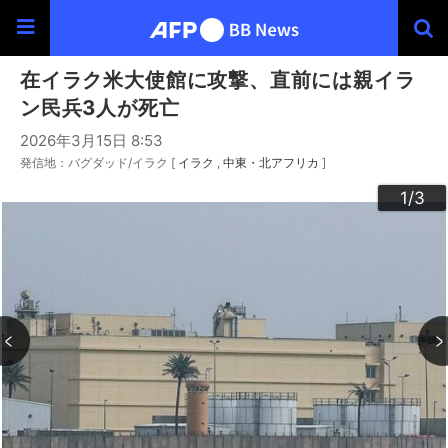
在イラク米大使館に攻撃、直前には親イラ
ン民兵3人が死亡
2026年3月15日 8:53
発信地：バグダッド/イラク [
イラク
中東・北アフリカ
]
3
2
1
/3
/3
/3