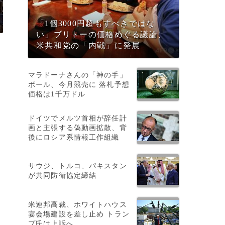
「1個3000円超もすべきではな
い」ブリトーの価格めぐる議論、
米共和党の「内戦」に発展
マラドーナさんの「神の手」
ボール、今月競売に 落札予想
価格は1千万ドル
ドイツでメルツ首相が辞任計
。
画と主張する偽動画拡散、背
後にロシア系情報工作組織
サウジ、トルコ、パキスタン
が共同防衛協定締結
い
米連邦高裁、ホワイトハウス
宴会場建設を差し止め トラン
プ氏は上訴へ