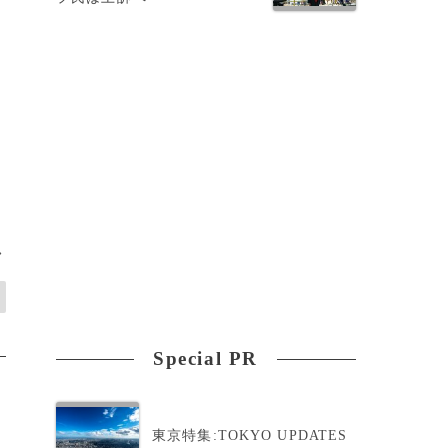
ド
>
Special PR
東京特集:TOKYO UPDATES