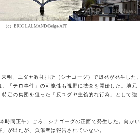
RIC LALMAND/Belga/AFP
で9日未明、ユダヤ教礼拝所（シナゴーグ）で爆発が発生した
は、「テロ事件」の可能性も視野に捜査を開始した。地元
、特定の集団を狙った「反ユダヤ主義的な行為」として強
日本時間正午）ごろ、シナゴーグの正面で発生した。向か
害」が出たが、負傷者は報告されていない。