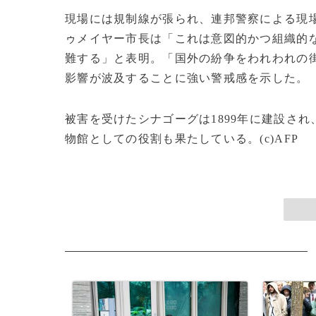
現場には規制線が張られ、連邦警察による現場
ゥメイヤー市長は「これは意図的かつ組織的
難する」と表明。「国外の紛争をわれわれの
影響が波及することに強い警戒感を示した。
被害を受けたシナゴーグは1899年に建設さ
物館としての役割も果たしている。(c)AFP