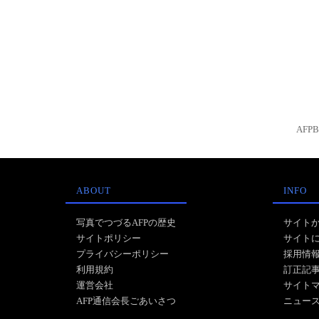
AFP
ABOUT
INFO
写真でつづるAFPの歴史
サイト
サイトポリシー
サイト
プライバシーポリシー
採用情
利用規約
訂正記
運営会社
サイト
AFP通信会長ごあいさつ
ニュー