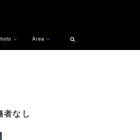
hoto
Area
∨
∨
傷者なし