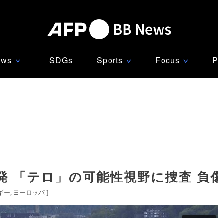
ews
SDGs
Sports
Focus
P
∨
∨
∨
 「テロ」の可能性視野に捜査 負
ギー
ヨーロッパ
]