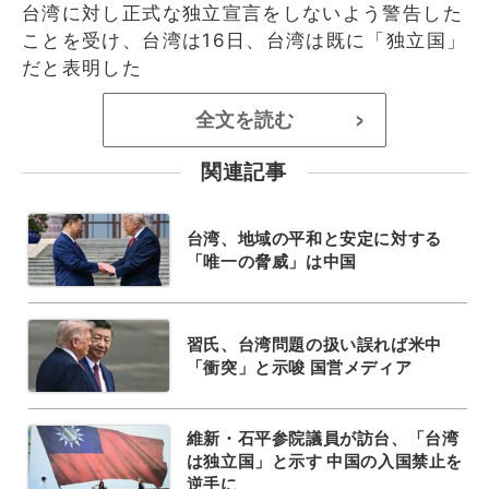
台湾に対し正式な独立宣言をしないよう警告した
ことを受け、台湾は16日、台湾は既に「独立国」
だと表明した
全文を読む
>
関連記事
台湾、地域の平和と安定に対する
「唯一の脅威」は中国
習氏、台湾問題の扱い誤れば米中
「衝突」と示唆 国営メディア
維新・石平参院議員が訪台、「台湾
は独立国」と示す 中国の入国禁止を
逆手に