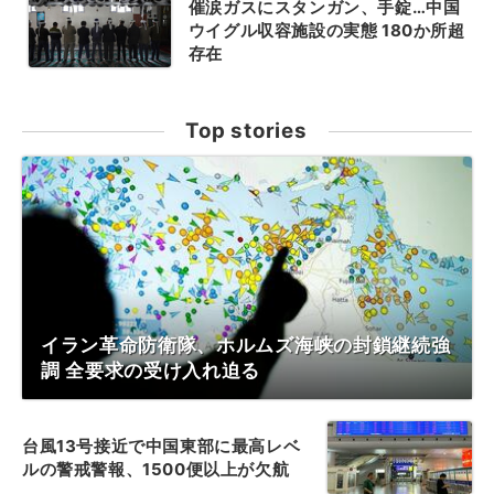
催涙ガスにスタンガン、手錠…中国
ウイグル収容施設の実態 180か所超
存在
Top stories
イラン革命防衛隊、ホルムズ海峡の封鎖継続強
調 全要求の受け入れ迫る
台風13号接近で中国東部に最高レベ
ルの警戒警報、1500便以上が欠航