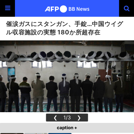
催涙ガスにスタンガン、手錠…中国ウイグ
ル収容施設の実態 180か所超存在
❮
1/3
❯
caption +