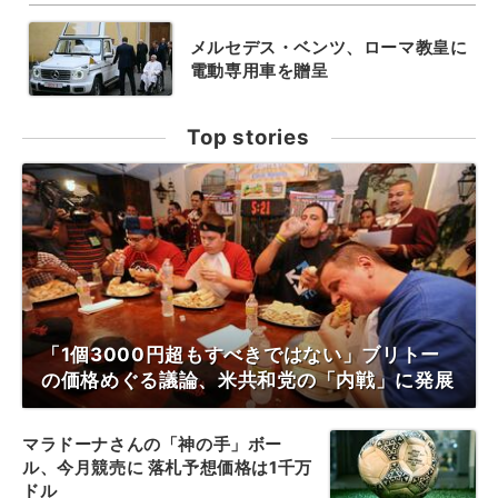
メルセデス・ベンツ、ローマ教皇に
電動専用車を贈呈
Top stories
「1個3000円超もすべきではない」ブリトー
の価格めぐる議論、米共和党の「内戦」に発展
マラドーナさんの「神の手」ボー
ル、今月競売に 落札予想価格は1千万
ドル