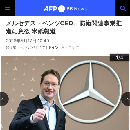
メルセデス・ベンツCEO、防衛関連事業推
進に意欲 米紙報道
2026年5月17日 10:49
発信地：ベルリン/ドイツ [
ドイツ
ヨーロッパ
]
3
4
2
1
/4
/4
/4
/4