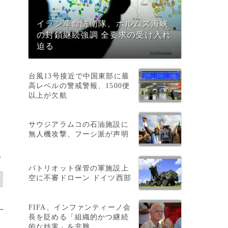
イラン革命防衛隊、ホルムズ海峡
の封鎖継続強調 全要求の受け入れ
迫る
台風13号接近で中国東部に最
高レベルの警戒警報、1500便
以上が欠航
サウジアラムコの石油施設に
無人機攻撃、フーシ派が声明
>
パトリオット保管の軍施設上
空に不審ドローン ドイツ西部
FIFA、インファンティーノ会
長を貶める「組織的かつ継続
的な妨害」を非難