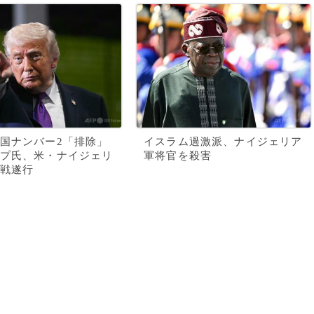
国ナンバー2「排除」
イスラム過激派、ナイジェリア
プ氏、米・ナイジェリ
軍将官を殺害
戦遂行