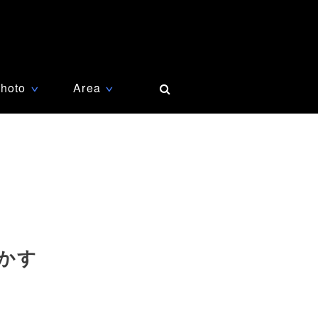
hoto
Area
∨
∨
かす