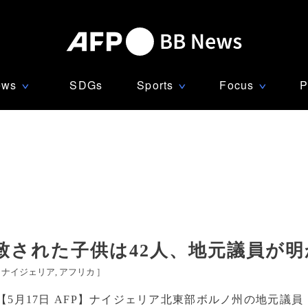
ews
SDGs
Sports
Focus
P
∨
∨
∨
致された子供は42人、地元議員が明
[
ナイジェリア
アフリカ
]
【5月17日 AFP】ナイジェリア北東部ボルノ州の地元議員