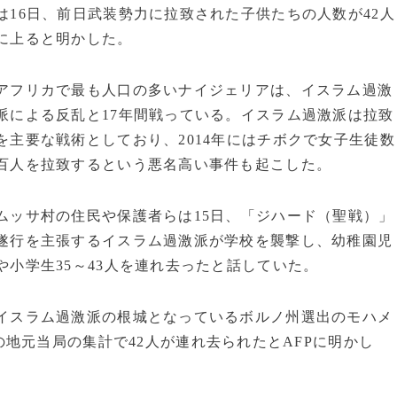
は16日、前日武装勢力に拉致された子供たちの人数が42人
に上ると明かした。
アフリカで最も人口の多いナイジェリアは、イスラム過激
派による反乱と17年間戦っている。イスラム過激派は拉致
を主要な戦術としており、2014年にはチボクで女子生徒数
百人を拉致するという悪名高い事件も起こした。
ムッサ村の住民や保護者らは15日、「ジハード（聖戦）」
遂行を主張するイスラム過激派が学校を襲撃し、幼稚園児
や小学生35～43人を連れ去ったと話していた。
イスラム過激派の根城となっているボルノ州選出のモハメ
地元当局の集計で42人が連れ去られたとAFPに明かし