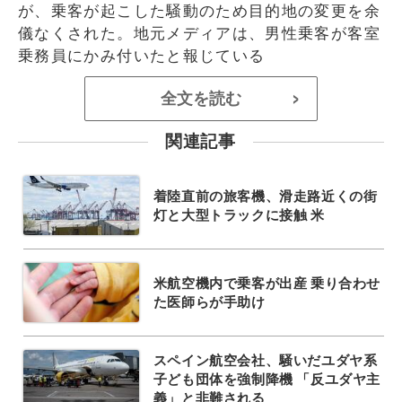
が、乗客が起こした騒動のため目的地の変更を余
儀なくされた。地元メディアは、男性乗客が客室
乗務員にかみ付いたと報じている
全文を読む
>
関連記事
着陸直前の旅客機、滑走路近くの街
灯と大型トラックに接触 米
米航空機内で乗客が出産 乗り合わせ
た医師らが手助け
スペイン航空会社、騒いだユダヤ系
子ども団体を強制降機 「反ユダヤ主
義」と非難される