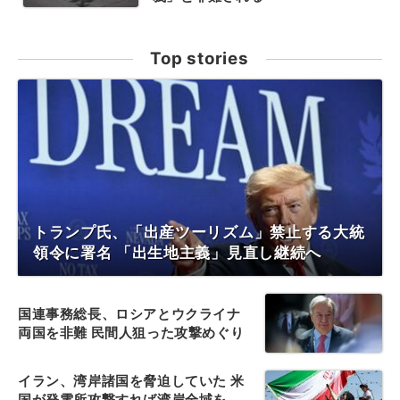
Top stories
トランプ氏、「出産ツーリズム」禁止する大統
領令に署名 「出生地主義」見直し継続へ
国連事務総長、ロシアとウクライナ
両国を非難 民間人狙った攻撃めぐり
イラン、湾岸諸国を脅迫していた 米
国が発電所攻撃すれば湾岸全域を