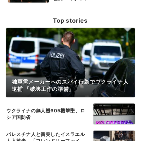
Top stories
独軍需メーカーへのスパイ行為でウクライナ人
逮捕 「破壊工作の準備」
ウクライナの無人機605機撃墜、ロ
シア国防省
パレスチナ人と衝突したイスラエル
人入植者、「フレンドリーファイ