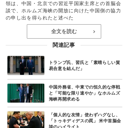
領は、中国・北京での習近平国家主席との首脳会
談で、ホルムズ海峡の開放に向けた中国側の協力
の申し出を得られたと述べた
全文を読む
>
関連記事
トランプ氏、習氏と「素晴らしい貿
易合意を結んだ」
中国外務省、中東での恒久的な停戦
と「可能な限り速やか」なホルムズ
海峡再開求める
「個人的な友情」使わずハグなし、
「トゥキディデスの罠」 米中首脳会
談のハイライト