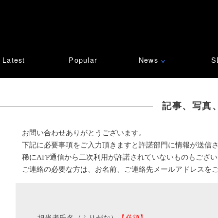
Latest
Popular
News
S
∨
記事、写真
お問い合わせありがとうございます。
下記に必要事項をご入力頂きますと許諾部門に情報が送信
稀にAFP通信から二次利用が許諾されていないものもござ
ご連絡の必要な方は、お名前、ご連絡先メールアドレスを