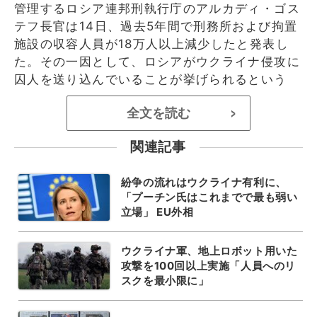
管理するロシア連邦刑執行庁のアルカディ・ゴス
テフ長官は14日、過去5年間で刑務所および拘置
施設の収容人員が18万人以上減少したと発表し
た。その一因として、ロシアがウクライナ侵攻に
囚人を送り込んでいることが挙げられるという
全文を読む
>
関連記事
紛争の流れはウクライナ有利に、
「プーチン氏はこれまでで最も弱い
立場」 EU外相
ウクライナ軍、地上ロボット用いた
攻撃を100回以上実施「人員へのリ
スクを最小限に」