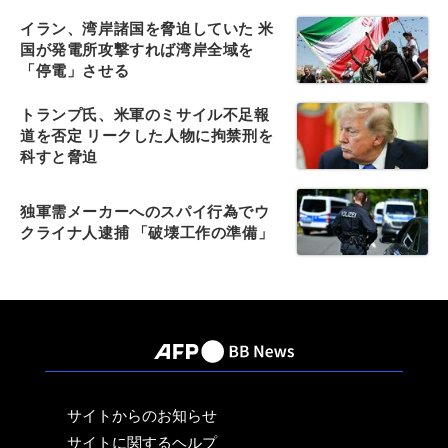
イラン、湾岸諸国を脅迫していた 米
国が発電所攻撃すれば湾岸全域を
「停電」させる
トランプ氏、米軍のミサイル不足報
道を否定 リークした人物に拘禁刑を
科すと脅迫
独軍需メーカーへのスパイ行為でウ
クライナ人逮捕 「破壊工作の準備」
サイトからのお知らせ
サイトに関するヘルプ