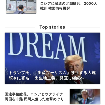
ロシアに派遣の北朝鮮兵、2000人
戦死 韓国情報機関
Top stories
トランプ氏、「出産ツーリズム」禁止する大統
領令に署名 「出生地主義」見直し継続へ
国連事務総長、ロシアとウクライナ
両国を非難 民間人狙った攻撃めぐり