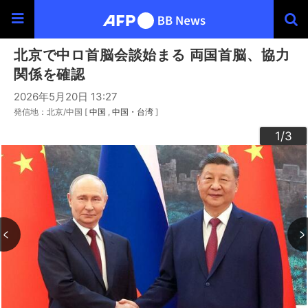
北京で中ロ首脳会談始まる 両国首脳、協力
関係を確認
2026年5月20日 13:27
発信地：北京/中国 [
中国
中国・台湾
]
3
2
1
/3
/3
/3