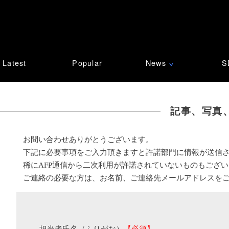
Latest
Popular
News
S
∨
記事、写真
お問い合わせありがとうございます。
下記に必要事項をご入力頂きますと許諾部門に情報が送信
稀にAFP通信から二次利用が許諾されていないものもござ
ご連絡の必要な方は、お名前、ご連絡先メールアドレスを