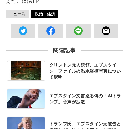
えた。(c)AFP
ニュース
政治・経済
関連記事
クリントン元大統領、エプスタイ
ン・ファイルの温水浴槽写真につい
て釈明
エプスタイン文書巡る偽の「AIトラ
ンプ」音声が拡散
トランプ氏、エプスタイン元被告と