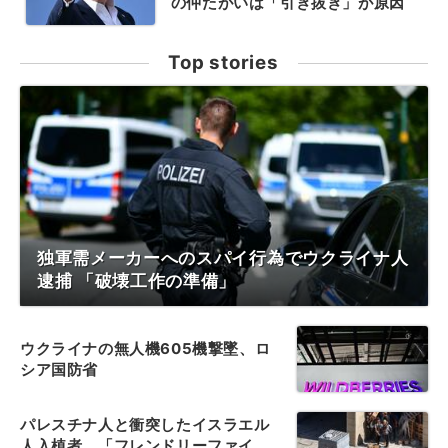
の仲たがいは「引き抜き」が原因
Top stories
独軍需メーカーへのスパイ行為でウクライナ人
逮捕 「破壊工作の準備」
ウクライナの無人機605機撃墜、ロ
シア国防省
パレスチナ人と衝突したイスラエル
人入植者、「フレンドリーファイ