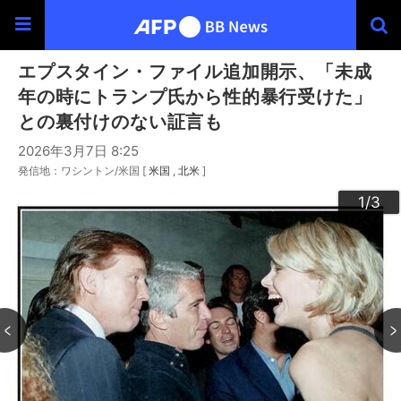
エプスタイン・ファイル追加開示、「未成
年の時にトランプ氏から性的暴行受けた」
との裏付けのない証言も
2026年3月7日 8:25
発信地：ワシントン/米国 [
米国
北米
]
3
2
1
/3
/3
/3