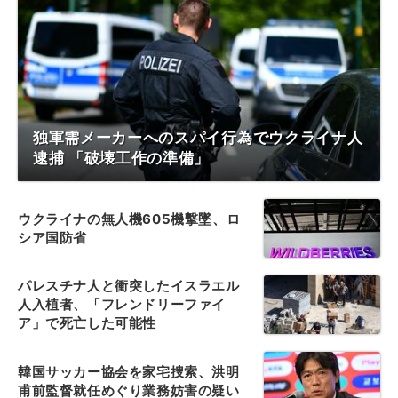
独軍需メーカーへのスパイ行為でウクライナ人
逮捕 「破壊工作の準備」
ウクライナの無人機605機撃墜、ロ
シア国防省
パレスチナ人と衝突したイスラエル
人入植者、「フレンドリーファイ
ア」で死亡した可能性
韓国サッカー協会を家宅捜索、洪明
甫前監督就任めぐり業務妨害の疑い