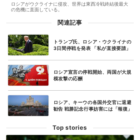
ロシアがウクライナに侵攻、世界は東西冷戦終結後最大
の危機に直面している。
関連記事
トランプ氏、ロシア・ウクライナの
3日間停戦を発表 「私が直接要請」
ロシア宣言の停戦開始、両国が大規
模攻撃の応酬
ロシア、キーウの各国外交官に退避
勧告 戦勝記念行事妨害には「報復」
Top stories