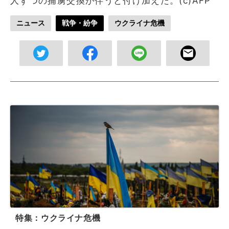
人ずつの捕虜交換が伴うと付け加えた。(c)AFP
ニュース
戦争・紛争
ウクライナ危機
特集：ウクライナ危機