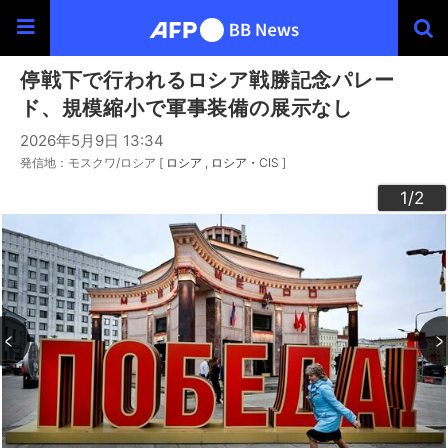
停戦下で行われるロシア戦勝記念パレー
ド、規模縮小で軍事装備の展示なし
2026年5月9日 13:34
発信地：モスクワ/ロシア [
ロシア
ロシア・CIS
]
2
1
/2
/2