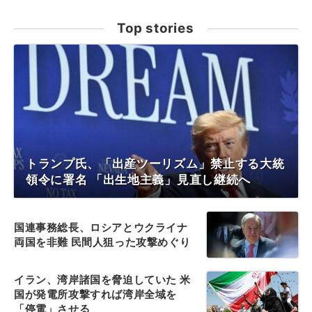
Top stories
トランプ氏、「出産ツーリズム」禁止する大統
領令に署名 「出生地主義」見直し継続へ
国連事務総長、ロシアとウクライナ
両国を非難 民間人狙った攻撃めぐり
イラン、湾岸諸国を脅迫していた 米
国が発電所攻撃すれば湾岸全域を
「停電」させる