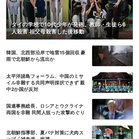
タイの学校で10代少年が発砲、教師・生徒ら6
人殺害 祖父母殺害した後移動
韓国、北西部沿岸で地雷15個回収 豪
雨で北朝鮮から流出か
太平洋諸島フォーラム、中国のミサ
イル非難する共同声明採択できず 親
中2か国が反対
国連事務総長、ロシアとウクライナ
両国を非難 民間人狙った攻撃めぐり
北朝鮮指導部、夏バテ対策に犬肉ス