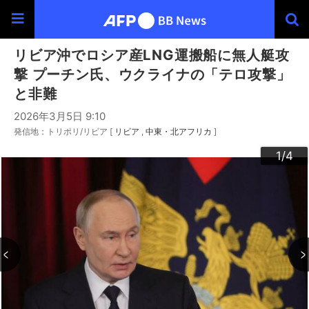
リビア沖でロシア産LNG運搬船に無人艇攻
撃 プーチン氏、ウクライナの「テロ攻撃」
と非難
2026年3月5日 9:10
発信地：トリポリ/リビア [
リビア
中東・北アフリカ
]
3
4
2
1
/4
/4
/4
/4