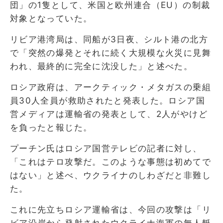
団」の1隻として、米国と欧州連合（EU）の制裁
対象となっていた。
リビア港湾局は、同船が3日夜、シルト港の北方
で「突然の爆発とそれに続く大規模な火災に見舞
われ、最終的に完全に沈没した」と述べた。
ロシア政府は、アークティック・メタガスの乗組
員30人全員が救助されたと発表した。ロシア国
営メディアは運輸省の発表として、2人がやけど
を負ったと報じた。
プーチン氏はロシア国営テレビの記者に対し、
「これはテロ攻撃だ。このような事態は初めてで
はない」と述べ、ウクライナのしわざだと非難し
た。
これに先立ちロシア運輸省は、今回の攻撃は「リ
ビア沿岸から発射されたウクライナ海軍の無人艇