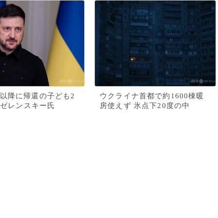
以降に帰還の子ども2
ウクライナ首都で約1600棟暖
に ゼレンスキー氏
房使えず 氷点下20度の中