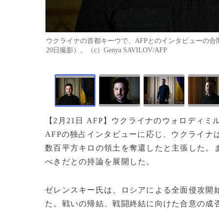
ウクライナの首都キーウで、AFPとのインタビューの合
20日撮影）。（c）Genya SAVILOV/AFP
【2月21日 AFP】ウクライナのウォロディ
AFPの独占インタビューに応じ、ウクライナ
数百平方キロの領土を奪還したと主張した。
べきだとの持論を展開した。
ゼレンスキー氏は、ロシアによる全面侵攻開始
た。戦いの帰結、戦闘終結に向けた合意の成