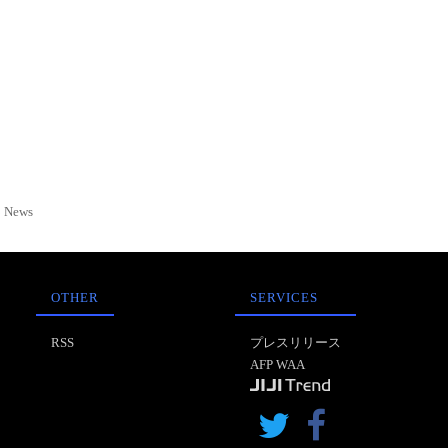
News
OTHER
SERVICES
RSS
プレスリリース
AFP WAA