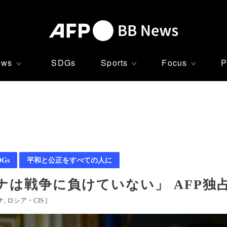
ews
SDGs
Sports
Focus
P
∨
∨
∨
DGs
平和と公正をすべての人に
は戦争に負けていない」 AFP独
ナ
ロシア・CIS
]