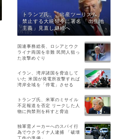
トランプ氏、「出産ツーリズム」
禁止する大統領令に署名 「出生地
月
主義」見直し継続へ
国連事務総長、ロシアとウク
ライナ両国を非難 民間人狙っ
た攻撃めぐり
イラン、湾岸諸国を脅迫して
いた 米国が発電所攻撃すれば
湾岸全域を「停電」させる
トランプ氏、米軍のミサイル
不足報道を否定 リークした人
物に拘禁刑を科すと脅迫
独軍需メーカーへのスパイ行
為でウクライナ人逮捕 「破壊
工作の準備」