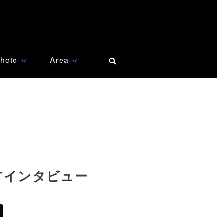
hoto
Area
∨
∨
占インタビュー