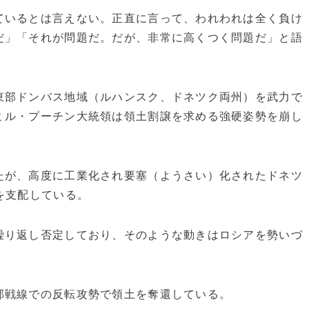
ているとは言えない。正直に言って、われわれは全く負け
だ」「それが問題だ。だが、非常に高くつく問題だ」と語
東部ドンバス地域（ルハンスク、ドネツク両州）を武力で
ミル・プーチン大統領は領土割譲を求める強硬姿勢を崩し
たが、高度に工業化され要塞（ようさい）化されたドネツ
を支配している。
繰り返し否定しており、そのような動きはロシアを勢いづ
部戦線での反転攻勢で領土を奪還している。