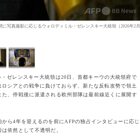
間に写真撮影に応じるウォロディミル・ゼレンスキー大統領（2026年2
ミル・ゼレンスキー大統領は20日、首都キーウの大統領府で
はロシアとの戦争に負けておらず、新たな反転攻勢で領土
また、停戦後に派遣される欧州部隊は最前線近くに展開す
から4年を迎えるのを前にAFPの独占インタビューに応じ
否は依然として不透明だ。