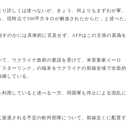
まり詳しくは述べないが、きょう、何よりもまずわが軍、
、現時点で300平方キロが解放されたからだ」と述べた
指すのかには具体的に言及せず、AFPはこの主張の真偽を
いて、ウクライナ政府の要請を受けて、米実業家イーロ
「スターリンク」の端末をウクライナの前線全域で全面的
指摘している。
を利用していると述べる一方、同国軍も停止による混乱に
に派遣される予定の欧州部隊について、前線近くに配置す