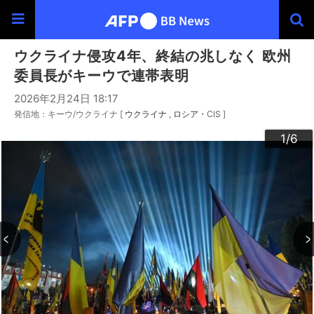
ウクライナ侵攻4年、終結の兆しなく 欧州
委員長がキーウで連帯表明
2026年2月24日 18:17
発信地：キーウ/ウクライナ [
ウクライナ
ロシア・CIS
]
3
4
6
2
5
1
/6
/6
/6
/6
/6
/6