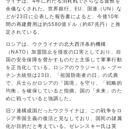
ライナは、4年にわたる消耗戦でさらなる疲弊を
余儀なくされた。世界銀行、EU、国連（UN）な
どが23日に公表した報告書によると、今後10年
間の再建費用は約5580億ドル（約87兆円）と推
定されている。
ロシアは、ウクライナの北大西洋条約機構
（NATO）加盟阻止を侵攻の口実としており、自
国の安全保障を脅かすものだと主張して軍事行動
を正当化している。ロシアのウラジーミル・プー
チン大統領は23日、「祖国防衛者の日」の式典
で、兵士らがロシアの「国境」を守り、「戦略的
均衡」を確保していると指摘。国の「未来」のた
めに戦っていると強調した。
旧ソ連構成国だったウクライナは、この戦争をロ
シア帝国主義の復活と見なしており、国民の隷属
化が目的だと考えている。ゼレンスキー氏は英