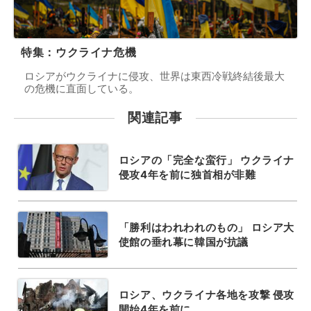
特集：ウクライナ危機
ロシアがウクライナに侵攻、世界は東西冷戦終結後最大
の危機に直面している。
関連記事
ロシアの「完全な蛮行」 ウクライナ
侵攻4年を前に独首相が非難
「勝利はわれわれのもの」 ロシア大
使館の垂れ幕に韓国が抗議
ロシア、ウクライナ各地を攻撃 侵攻
開始4年を前に