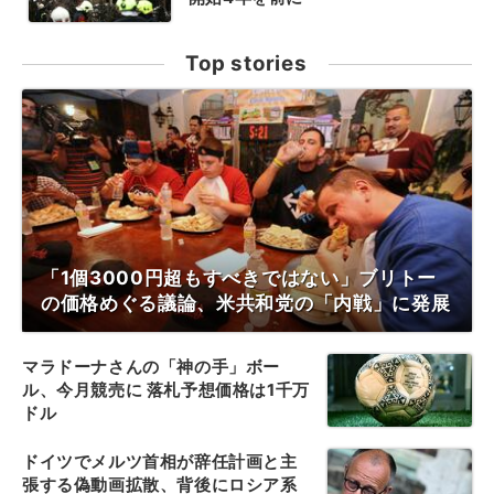
Top stories
「1個3000円超もすべきではない」ブリトー
の価格めぐる議論、米共和党の「内戦」に発展
マラドーナさんの「神の手」ボー
ル、今月競売に 落札予想価格は1千万
ドル
ドイツでメルツ首相が辞任計画と主
張する偽動画拡散、背後にロシア系