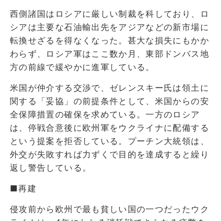
西側諸国はロシアに厳しい制裁を科しており、ロ
シアは主要な石油輸出先をアジアなどの新市場に
転換せざるを得なくなった。甚大な損失にもかか
わらず、ロシア軍はここ数か月、東部ドンバス地
方の前線で緩やかに進軍している。
米国が仲介する交渉で、ゼレンスキー氏は領土に
関する「妥協」の前提条件として、米国からの安
全保障措置の確保を求めている。一方のロシア
は、停戦合意後に欧州軍をウクライナに配備する
という提案を拒否している。プーチン大統領は、
外交が失敗すれば力ずくで目的を達成すると繰り
返し警告している。
■再建
侵攻前から欧州で最も貧しい国の一つだったウク