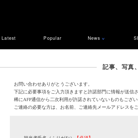
Latest
Popular
News
S
∨
記事、写真
お問い合わせありがとうございます。
下記に必要事項をご入力頂きますと許諾部門に情報が送信
稀にAFP通信から二次利用が許諾されていないものもござ
ご連絡の必要な方は、お名前、ご連絡先メールアドレスを