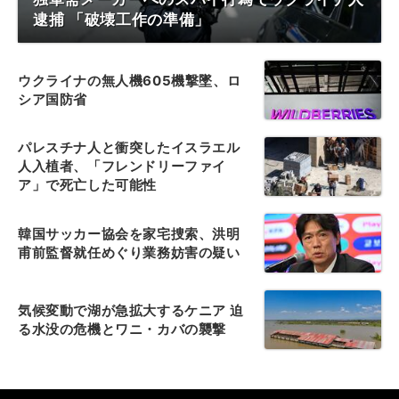
逮捕 「破壊工作の準備」
ウクライナの無人機605機撃墜、ロ
シア国防省
パレスチナ人と衝突したイスラエル
人入植者、「フレンドリーファイ
ア」で死亡した可能性
韓国サッカー協会を家宅捜索、洪明
甫前監督就任めぐり業務妨害の疑い
気候変動で湖が急拡大するケニア 迫
る水没の危機とワニ・カバの襲撃