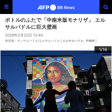
ボトルのふたで「中南米版モナリザ」 エル
サルバドルに巨大壁画
2026年2月22日 13:40
発信地：サンサルバドル/エルサルバドル [
エルサルバドル
中南米
]
10
13
14
16
12
15
11
3
4
6
9
2
5
7
8
1
/16
/16
/16
/16
/16
/16
/16
/16
/16
/16
/16
/16
/16
/16
/16
/16