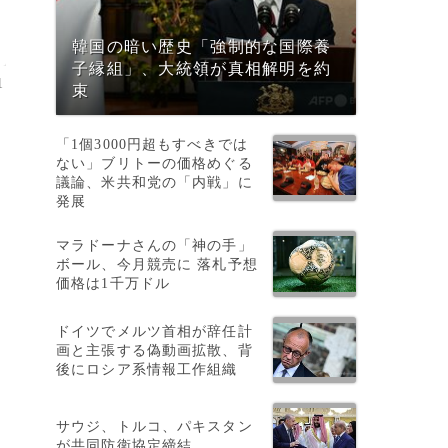
韓国の暗い歴史「強制的な国際養
子縁組」、大統領が真相解明を約
1
束
「1個3000円超もすべきでは
ない」ブリトーの価格めぐる
議論、米共和党の「内戦」に
発展
マラドーナさんの「神の手」
上
ボール、今月競売に 落札予想
価格は1千万ドル
ドイツでメルツ首相が辞任計
画と主張する偽動画拡散、背
後にロシア系情報工作組織
サウジ、トルコ、パキスタン
が共同防衛協定締結