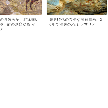
の具象画か、狩猟描い
先史時代の希少な洞窟壁画、2
000年前の洞窟壁画 イ
0年で消失の恐れ ソマリア
ア