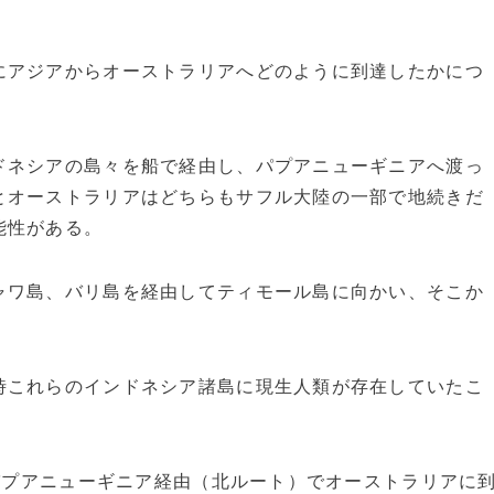
にアジアからオーストラリアへどのように到達したかにつ
ドネシアの島々を船で経由し、パプアニューギニアへ渡っ
とオーストラリアはどちらもサフル大陸の一部で地続きだ
能性がある。
ャワ島、バリ島を経由してティモール島に向かい、そこか
。
時これらのインドネシア諸島に現生人類が存在していたこ
、パプアニューギニア経由（北ルート）でオーストラリアに