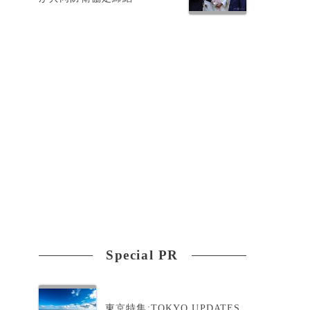
て
Special PR
東京特集:TOKYO UPDATES