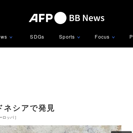
ews
SDGs
Sports
Focus
P
∨
∨
∨
ドネシアで発見
ーロッパ
]