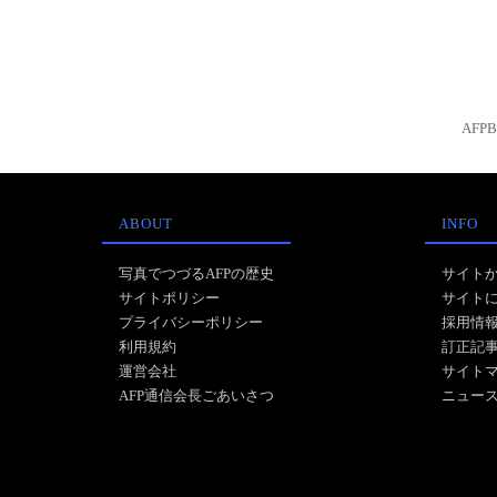
AFP
ABOUT
INFO
写真でつづるAFPの歴史
サイト
サイトポリシー
サイト
プライバシーポリシー
採用情
利用規約
訂正記
運営会社
サイト
AFP通信会長ごあいさつ
ニュー