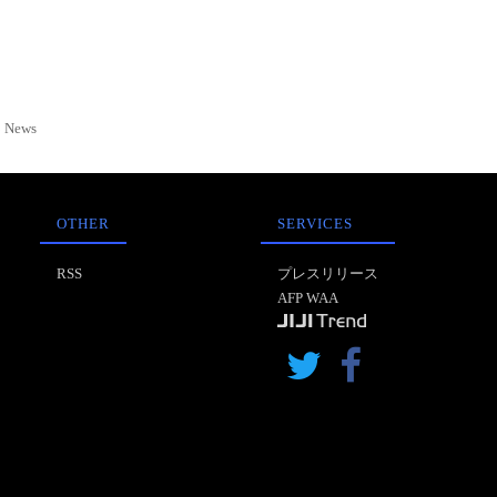
News
OTHER
SERVICES
RSS
プレスリリース
AFP WAA